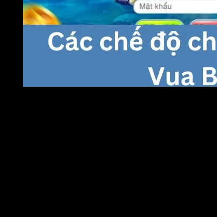
Các chế độ chơi Vua Bắn Cá
Vua Bắn Cá
mang đến nhiều chế độ chơi khác nhau để tăng
sự đa dạng và tạo hứng thú cho người chơi:
Chế độ câu cá truyền thống: Bạn sẽ di chuyển và bắn
trúng các loài xuất hiện trên màn hình để tích lũy điểm.
Cá càng lớn, điểm càng cao, nhưng đồng thời cũng khó
bắn hơn.
Chế độ săn bắn đặc biệt: Chế độ này dành cho những
người chơi yêu thích thử thách.
Các loài cá “siêu to
khổng lồ” hoặc “quý hiếm” xuất hiện với giá trị điểm số
cao đòi hỏi người chơi phải nhanh tay và chính xác để
hạ gục.