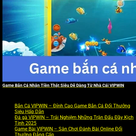
Game Bắn Cá Nhận Tiền Thật Siêu Dễ Dàng Từ Nhà Cái VIPWIN
Hướng dẫn
Bắn Cá VIPWIN – Đỉnh Cao Game Bắn Cá Đổi Thưởng
Siêu Hấp Dẫn
(8)
Đá gà VIPWIN – Trải Nghiệm Những Trận Đấu Đầy Kịch
Tính 2025
(7)
Game Bài VIPWIN – Sân Chơi Đánh Bài Online Đổi
Thưởng Đẳng Cấp
(8)