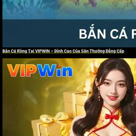
Bắn Cá Rồng Tại VIPWIN – Đỉnh Cao Của Săn Thưởng Đẳng Cấp