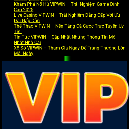
Khám Phá Nổ Hũ VIPWIN – Trải Nghiệm Game Đỉnh
Cao 2025
(8)
Live Casino VIPWIN – Trải Nghiệm Đẳng Cấp Với Ưu
Đãi Hấp Dẫn
(8)
Thể Thao VIPWIN – Nền Tảng Cá Cược Trực Tuyến Uy
Tín
(8)
Tin Tức VIPWIN – Cập Nhật Những Thông Tin Mới
Nhất Nhà Cái
(7)
Xổ Số VIPWIN – Tham Gia Ngay Để Trúng Thưởng Lớn
Mỗi Ngày
(8)