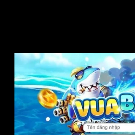
đại với đồ họa sắc nét và âm thanh sống động.
Trong game,
người chơi sẽ điều khiển vũ khí để săn bắn các loài cá xuất
hiện trên màn hình, tích lũy điểm số và phần thưởng dựa trên
độ khó và giá trị của từng loài cá.
Các chế độ chơi trong game Vua Bắn
Cá