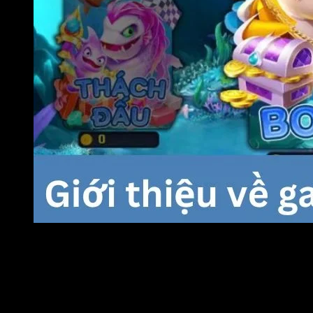
Giới thiệu về Vua Bắn Cá
Vua Bắn Cá
là một trò chơi điện tử hấp dẫn, thuộc thể loại
game giải trí
bắn cá VIPWIN
, đã xuất hiện từ lâu trên thị
trường và không ngừng thu hút người tham gia nhờ lối chơi
sáng tạo và thú vị.
Trò chơi được phát triển dựa trên nền tảng
của các máy bắn cá truyền thống, mang đến trải nghiệm hiện