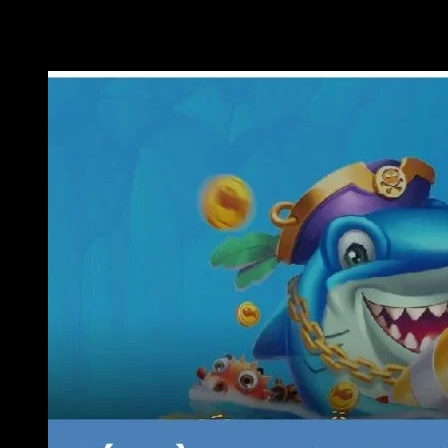
nhưng đi kèm với độ khó cao hơn
Bước 4: Bắt đầu chơi và chinh phục đại dương