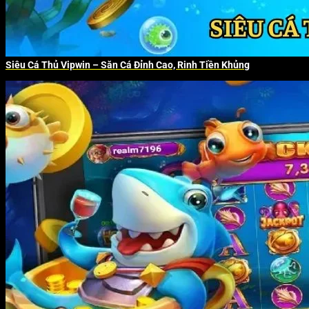
Siêu Cá Thủ Vipwin – Săn Cá Đỉnh Cao, Rinh Tiền Khủng