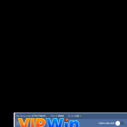
Đa dạng sự lựa chọn cá cược
Nhà cái cung cấp các loại hình cá cược phong phú, bao gồm
kèo truyền thống và những hình thức độc đáo như cược hiệp
1, cược toàn trận, cược cầu thủ ghi bàn. Người chơi có thể dễ
dàng tìm thấy loại kèo phù hợp với sở thích cá nhân và chiến
lược riêng.
Hỗ trợ khách hàng tận tình
Với đội ngũ chăm sóc khách hàng hoạt động 24/7, sảnh
luôn đảm bảo giải quyết mọi thắc mắc hoặc sự cố nhanh
chóng. Dịch vụ hỗ trợ chuyên nghiệp không chỉ tạo sự an
tâm mà còn nâng cao trải nghiệm của người chơi, dù bạn
tham gia vào bất kỳ thời điểm nào.
Hướng dẫn tham gia vào sảnh UG thể
thao