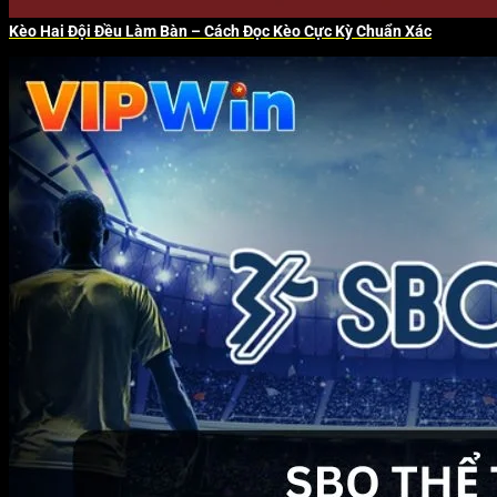
Kèo Hai Đội Đều Làm Bàn – Cách Đọc Kèo Cực Kỳ Chuẩn Xác