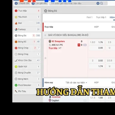
Hướng dẫn tham gia sảnh nhanh chóng
Để tham gia vào sảnh UG thể thao, người chơi cần thực hiện