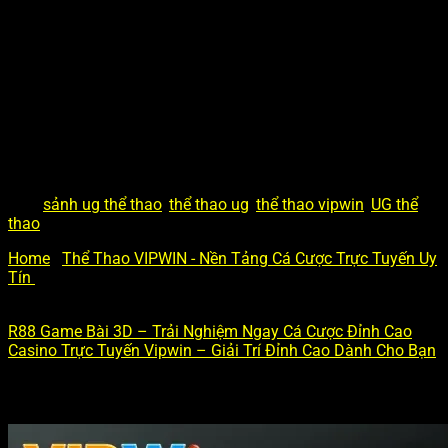
Esports là xu hướng đang dần trở thành hiện tượng toàn cầu
và được rất nhiều người chơi yêu thích. Tại nền tảng, các tựa
game như Liên Minh Huyền Thoại, Dota 2, CS:GO luôn có
sẵn các giải đấu nóng hổi để bạn tham gia cá cược. Những
trận đấu gay cấn, đội tuyển tài năng, cùng với các tỷ lệ cược
hấp dẫn là yếu tố khiến sảnh Esports tại Vipwin trở thành lựa
chọn lý tưởng cho người chơi đam mê các môn thể thao điện
tử.
UG thể thao
là điểm đến lý tưởng cho những ai yêu thích
cá cược thể thao trực tuyến.
Thẻ:
sảnh ug thể thao
,
thể thao ug
,
thể thao vipwin
,
UG thể
thao
Home
-
Thể Thao VIPWIN - Nền Tảng Cá Cược Trực Tuyến Uy
Tín
-
UG Thể Thao – Cánh Cửa Đến Thế Giới Cá Cược Đỉnh
Cao
R88 Game Bài 3D – Trải Nghiệm Ngay Cá Cược Đỉnh Cao
Casino Trực Tuyến Vipwin – Giải Trí Đỉnh Cao Dành Cho Bạn
BÀI CÙNG CHUYÊN MỤC