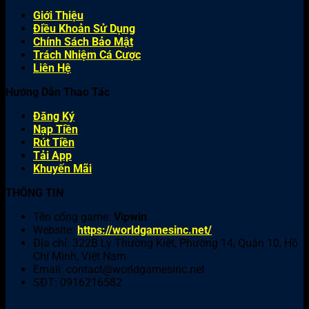
Giới Thiệu
Điều Khoản Sử Dụng
Chính Sách Bảo Mật
Trách Nhiệm Cá Cược
Liên Hệ
Hướng Dẫn Thao Tác
Đăng Ký
Nạp Tiền
Rút Tiền
Tải App
Khuyến Mãi
THÔNG TIN
Tên cổng game:
Vipwin
Website:
https://worldgamesinc.net/
Địa chỉ: 322B Lý Thường Kiệt, Phường 14, Quận 10, Hồ
Chí Minh, Việt Nam
Email:
contact@worldgamesinc.net
SĐT: 0916216582