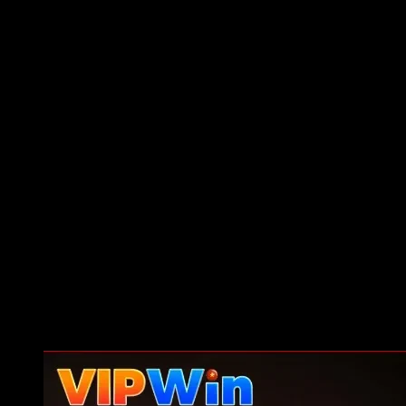
các bước đơn giản sau đây:
Bước 1: Truy cập vào trang web chính thức của Vipwin,
điền đầy đủ thông tin cá nhân cần thiết để tạo tài
khoản.
Bước 2: Chọn phương thức nạp tiền sao cho phù hợp
với bạn. Nền tảng hỗ trợ nhiều hình thức thanh toán từ
thẻ ngân hàng đến ví điện tử.
Bước 3: Sau khi hoàn tất nạp tiền, bạn có thể truy cập
vào sảnh cá cược, lựa chọn bộ môn và trận đấu mình
muốn tham gia.
Bước 4: Dựa trên phân tích hoặc sở thích cá nhân, hãy
chọn kèo và mức cược phù hợp.
Bước 5: Người chơi có thể theo dõi trực tiếp trận đấu và
kiểm tra kết quả ngay trên nền tảng.
Điểm danh những tựa game hấp dẫn tại
UG thể thao