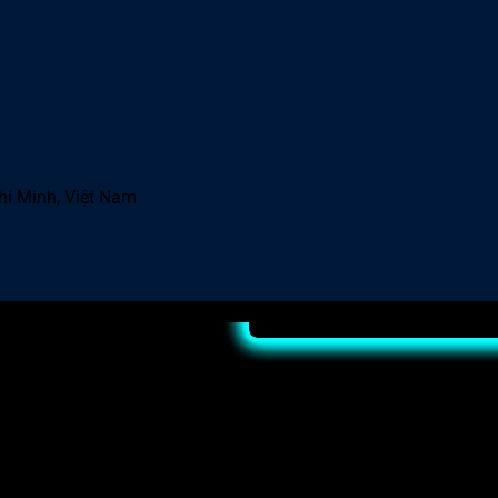
hí Minh, Việt Nam