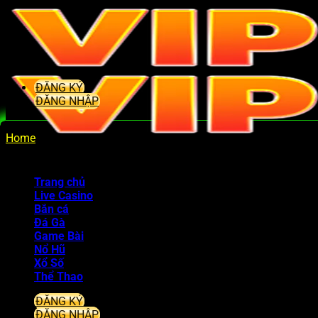
ĐĂNG KÝ
ĐĂNG NHẬP
Home
-
wheel of fortune ngược
wheel of fortune ngược
Trang chủ
Live Casino
Bắn cá
Đá Gà
Game Bài
Nổ Hũ
Xổ Số
Thể Thao
ĐĂNG KÝ
ĐĂNG NHẬP