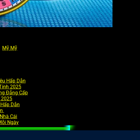
i
Mỹ Mỹ
chơi nhờ [...]
iêu Hấp Dẫn
(8)
Tính 2025
(7)
ởng Đẳng Cấp
(8)
 2025
(8)
i Hấp Dẫn
(8)
ín
(8)
 Nhà Cái
(7)
Mỗi Ngày
(8)