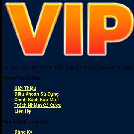
Từ khóa tìm kiếm nhiều nhất: #vipwin #nhacaivipwin #trang
Thông Tin Cơ Bản
Giới Thiệu
Điều Khoản Sử Dụng
Chính Sách Bảo Mật
Trách Nhiệm Cá Cược
Liên Hệ
Hướng Dẫn Thao Tác
Đăng Ký