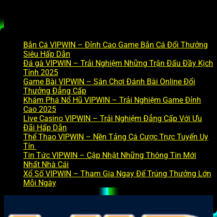
Vua Săn Cá mang đến những trải nghiệm đầy thú vị và hấp
dẫn với [...]
Hướng dẫn
Bắn Cá VIPWIN – Đỉnh Cao Game Bắn Cá Đổi Thưởng
Siêu Hấp Dẫn
(8)
Đá gà VIPWIN – Trải Nghiệm Những Trận Đấu Đầy Kịch
Tính 2025
(7)
Game Bài VIPWIN – Sân Chơi Đánh Bài Online Đổi
Thưởng Đẳng Cấp
(8)
Khám Phá Nổ Hũ VIPWIN – Trải Nghiệm Game Đỉnh
Cao 2025
(8)
Live Casino VIPWIN – Trải Nghiệm Đẳng Cấp Với Ưu
Đãi Hấp Dẫn
(8)
Thể Thao VIPWIN – Nền Tảng Cá Cược Trực Tuyến Uy
Tín
(8)
Tin Tức VIPWIN – Cập Nhật Những Thông Tin Mới
Nhất Nhà Cái
(7)
Xổ Số VIPWIN – Tham Gia Ngay Để Trúng Thưởng Lớn
Mỗi Ngày
(8)