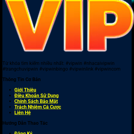
Từ khóa tìm kiếm nhiều nhất: #vipwin #nhacaivipwin
#trangchuvipwin #vipwinbingo #vipwinlink #vipwincom
Thông Tin Cơ Bản
Giới Thiệu
Điều Khoản Sử Dụng
Chính Sách Bảo Mật
Trách Nhiệm Cá Cược
Liên Hệ
Hướng Dẫn Thao Tác
Đăng Ký