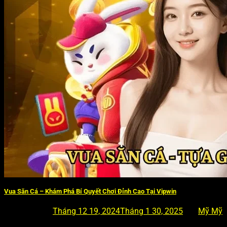
Vua Săn Cá – Khám Phá Bí Quyết Chơi Đỉnh Cao Tại Vipwin
Đã đăng trên
Tháng 12 19, 2024
Tháng 1 30, 2025
bởi
Mỹ Mỹ