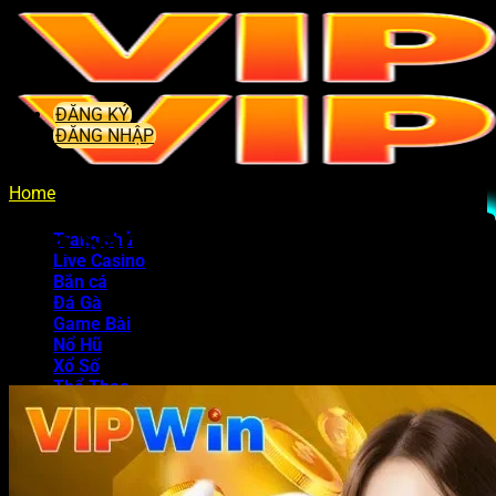
ĐĂNG KÝ
ĐĂNG NHẬP
Home
-
Vua Săn Cá
Vua Săn Cá
Trang chủ
Live Casino
Bắn cá
Đá Gà
Game Bài
Nổ Hũ
Xổ Số
Thể Thao
ĐĂNG KÝ
ĐĂNG NHẬP