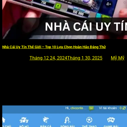
Nhà Cái Uy Tín Thế Giới – Top 10 Lựa Chọn Hoàn Hảo Đáng Thử
Đã đăng trên
Tháng 12 24, 2024
Tháng 1 30, 2025
bởi
Mỹ Mỹ
Nhà cái uy tín thế giới không chỉ mang đến các sản phẩm
giải trí [...]