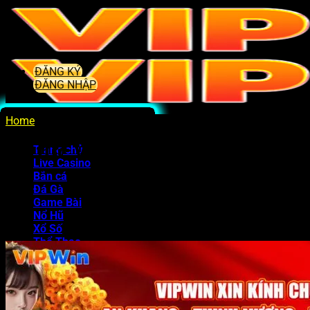
ĐĂNG KÝ
ĐĂNG NHẬP
Home
-
tin tức vipwin
tin tức vipwin
Trang chủ
Live Casino
Bắn cá
Đá Gà
Game Bài
Nổ Hũ
Xổ Số
Thể Thao
ĐĂNG KÝ
ĐĂNG NHẬP