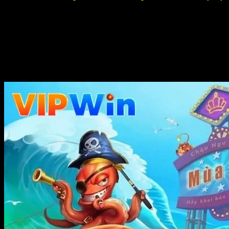
Nhà cái uy tín Việt Nam đóng vai trò quan trọng trong việc
đảm bảo [...]