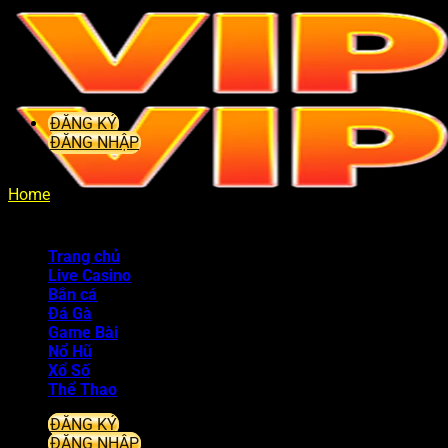
ĐĂNG KÝ
ĐĂNG NHẬP
Home
-
tho san ca apk
tho san ca apk
Trang chủ
Live Casino
Bắn cá
Đá Gà
Game Bài
Nổ Hũ
Xổ Số
Thể Thao
ĐĂNG KÝ
ĐĂNG NHẬP