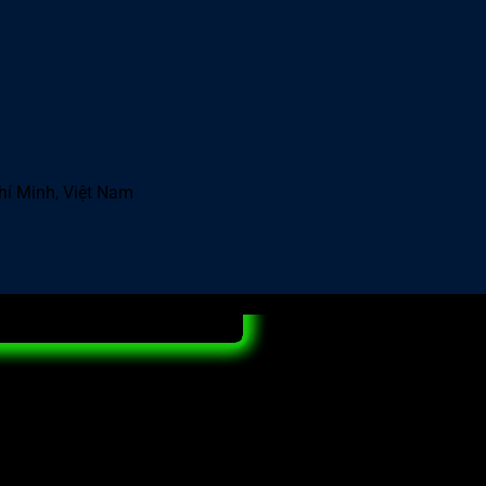
hí Minh, Việt Nam