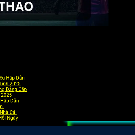
hội tụ [...]
iêu Hấp Dẫn
(8)
Tính 2025
(7)
ởng Đẳng Cấp
(8)
 2025
(8)
i Hấp Dẫn
(8)
ín
(8)
 Nhà Cái
(7)
Mỗi Ngày
(8)