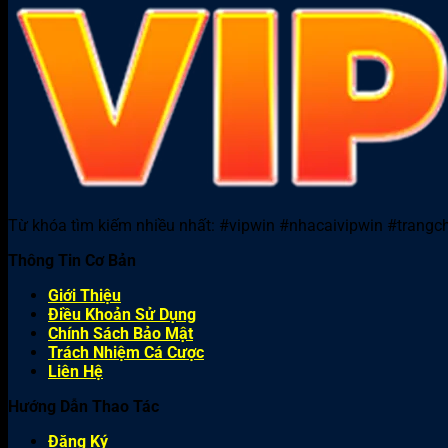
Từ khóa tìm kiếm nhiều nhất: #vipwin #nhacaivipwin #trang
Thông Tin Cơ Bản
Giới Thiệu
Điều Khoản Sử Dụng
Chính Sách Bảo Mật
Trách Nhiệm Cá Cược
Liên Hệ
Hướng Dẫn Thao Tác
Đăng Ký