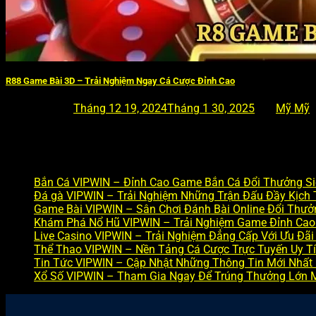
R88 Game Bài 3D – Trải Nghiệm Ngay Cá Cược Đỉnh Cao
Đã đăng trên
Tháng 12 19, 2024
Tháng 1 30, 2025
bởi
Mỹ Mỹ
R88 game bài 3D là một sân chơi cá cược trực tuyến độc đáo, 
Hướng dẫn
Bắn Cá VIPWIN – Đỉnh Cao Game Bắn Cá Đổi Thưởng S
Đá gà VIPWIN – Trải Nghiệm Những Trận Đấu Đầy Kịch 
Game Bài VIPWIN – Sân Chơi Đánh Bài Online Đổi Thư
Khám Phá Nổ Hũ VIPWIN – Trải Nghiệm Game Đỉnh Cao
Live Casino VIPWIN – Trải Nghiệm Đẳng Cấp Với Ưu Đã
Thể Thao VIPWIN – Nền Tảng Cá Cược Trực Tuyến Uy T
Tin Tức VIPWIN – Cập Nhật Những Thông Tin Mới Nhất
Xổ Số VIPWIN – Tham Gia Ngay Để Trúng Thưởng Lớn 