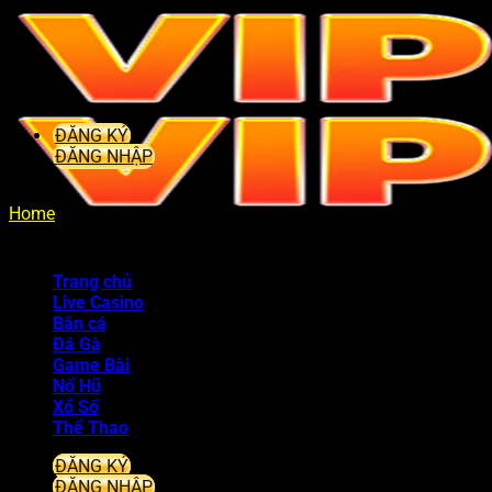
ĐĂNG KÝ
ĐĂNG NHẬP
Home
-
sảnh r88
sảnh r88
Trang chủ
Live Casino
Bắn cá
Đá Gà
Game Bài
Nổ Hũ
Xổ Số
Thể Thao
ĐĂNG KÝ
ĐĂNG NHẬP