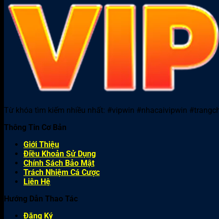
Từ khóa tìm kiếm nhiều nhất: #vipwin #nhacaivipwin #trang
Thông Tin Cơ Bản
Giới Thiệu
Điều Khoản Sử Dụng
Chính Sách Bảo Mật
Trách Nhiệm Cá Cược
Liên Hệ
Hướng Dẫn Thao Tác
Đăng Ký