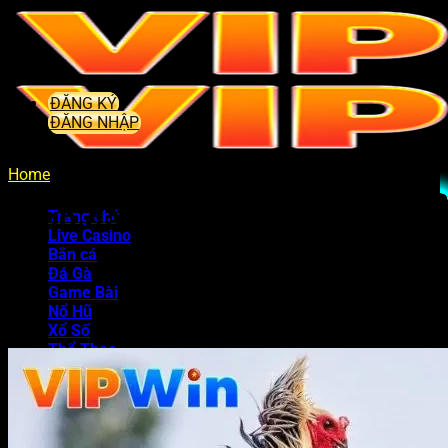
ĐĂNG KÝ
ĐĂNG NHẬP
Home
-
sảnh đá gà ws168
sảnh đá gà ws168
Trang chủ
Live Casino
Bắn cá
Đá Gà
Game Bài
Nổ Hũ
Xổ Số
Thể Thao
ĐĂNG KÝ
ĐĂNG NHẬP