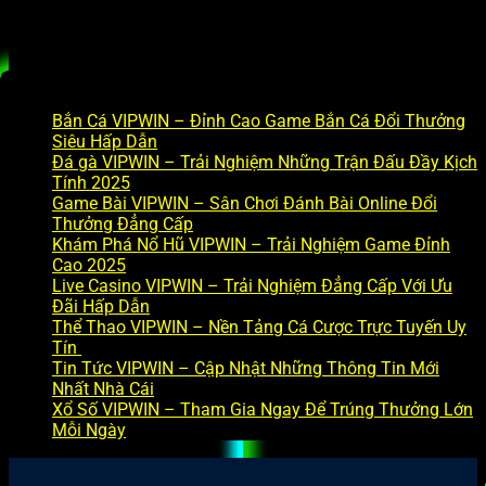
Nổ Hũ 777 là trò chơi giải trí đổi thưởng cực kỳ hấp dẫn,
mang [...]
Hướng dẫn
Bắn Cá VIPWIN – Đỉnh Cao Game Bắn Cá Đổi Thưởng
Siêu Hấp Dẫn
(8)
Đá gà VIPWIN – Trải Nghiệm Những Trận Đấu Đầy Kịch
Tính 2025
(7)
Game Bài VIPWIN – Sân Chơi Đánh Bài Online Đổi
Thưởng Đẳng Cấp
(8)
Khám Phá Nổ Hũ VIPWIN – Trải Nghiệm Game Đỉnh
Cao 2025
(8)
Live Casino VIPWIN – Trải Nghiệm Đẳng Cấp Với Ưu
Đãi Hấp Dẫn
(8)
Thể Thao VIPWIN – Nền Tảng Cá Cược Trực Tuyến Uy
Tín
(8)
Tin Tức VIPWIN – Cập Nhật Những Thông Tin Mới
Nhất Nhà Cái
(7)
Xổ Số VIPWIN – Tham Gia Ngay Để Trúng Thưởng Lớn
Mỗi Ngày
(8)