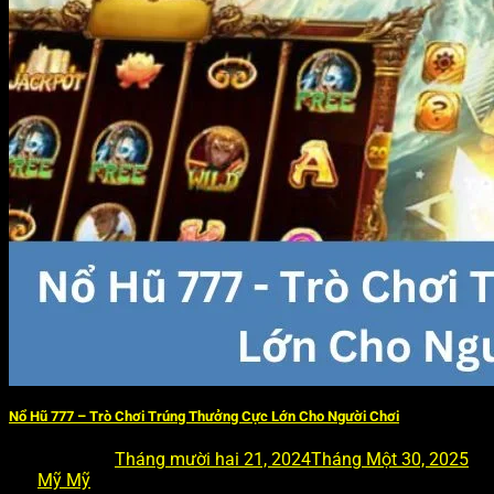
Nổ Hũ 777 – Trò Chơi Trúng Thưởng Cực Lớn Cho Người Chơi
Đã đăng trên
Tháng mười hai 21, 2024
Tháng Một 30, 2025
bởi
Mỹ Mỹ