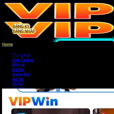
ĐĂNG KÝ
ĐĂNG NHẬP
Home
-
game casino đổi tiền
game casino đổi tiền
Trang chủ
Live Casino
Bắn cá
Đá Gà
Game Bài
Nổ Hũ
Xổ Số
Thể Thao
ĐĂNG KÝ
ĐĂNG NHẬP