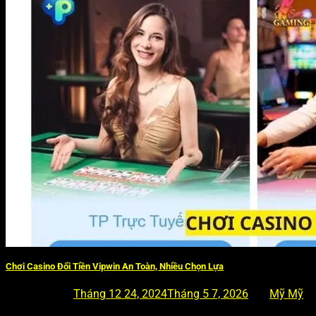
Chơi Casino Đổi Tiền Vipwin An Toàn, Nhiều Chọn Lựa
Đã đăng trên
Tháng 12 24, 2024
Tháng 5 7, 2026
bởi
Mỹ Mỹ