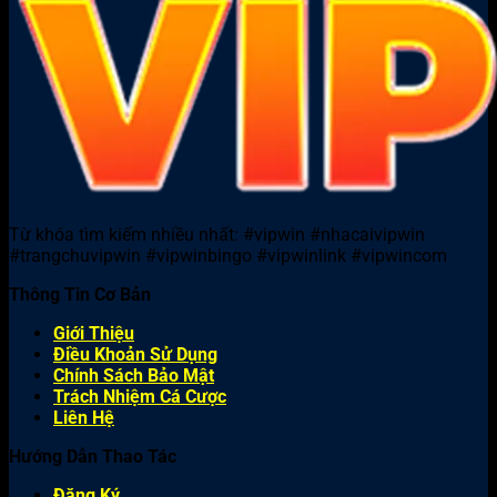
Từ khóa tìm kiếm nhiều nhất: #vipwin #nhacaivipwin
#trangchuvipwin #vipwinbingo #vipwinlink #vipwincom
Thông Tin Cơ Bản
Giới Thiệu
Điều Khoản Sử Dụng
Chính Sách Bảo Mật
Trách Nhiệm Cá Cược
Liên Hệ
Hướng Dẫn Thao Tác
Đăng Ký