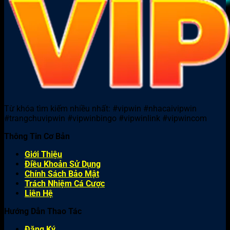
Từ khóa tìm kiếm nhiều nhất: #vipwin #nhacaivipwin
#trangchuvipwin #vipwinbingo #vipwinlink #vipwincom
Thông Tin Cơ Bản
Giới Thiệu
Điều Khoản Sử Dụng
Chính Sách Bảo Mật
Trách Nhiệm Cá Cược
Liên Hệ
Hướng Dẫn Thao Tác
Đăng Ký