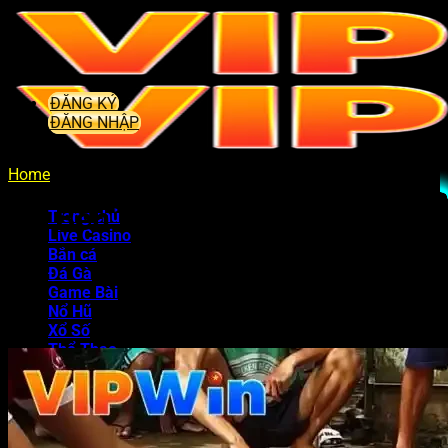
ĐĂNG KÝ
ĐĂNG NHẬP
Home
-
Độ Bền Gà Chọi
Độ Bền Gà Chọi
Trang chủ
Live Casino
Bắn cá
Đá Gà
Game Bài
Nổ Hũ
Xổ Số
Thể Thao
ĐĂNG KÝ
ĐĂNG NHẬP