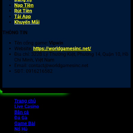
Nạp Tiền
Rút Tiền
Tải App
Khuyến Mãi
THÔNG TIN
Tên cổng game:
Vipwin
Website:
https://worldgamesinc.net/
Địa chỉ: 322B Lý Thường Kiệt, Phường 14, Quận 10, Hồ
Chí Minh, Việt Nam
Email:
contact@worldgamesinc.net
SĐT: 0916216582
BY 2026 ©
JOIN ĐẸP TRAIII
Trang chủ
Live Casino
Bắn cá
Đá Gà
Game Bài
Nổ Hũ