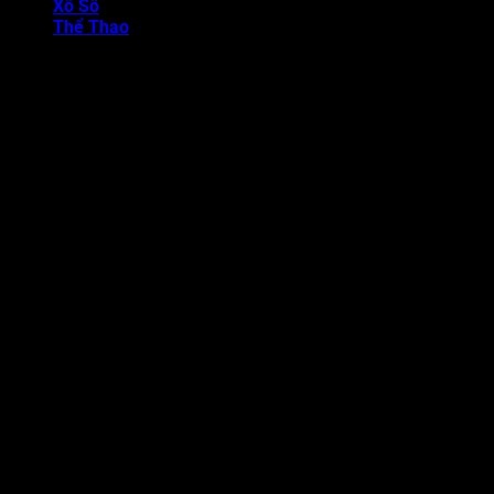
Xổ Số
Thể Thao