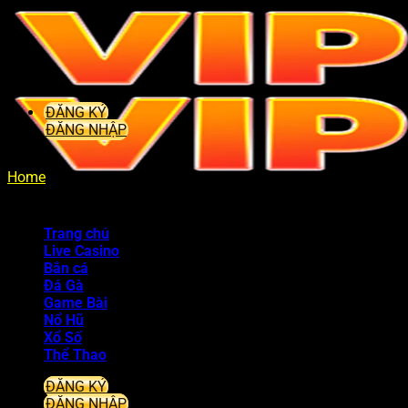
ĐĂNG KÝ
ĐĂNG NHẬP
Home
-
Chơi Casino đổi tiền
Chơi Casino đổi tiền
Trang chủ
Live Casino
Bắn cá
Đá Gà
Game Bài
Nổ Hũ
Xổ Số
Thể Thao
ĐĂNG KÝ
ĐĂNG NHẬP