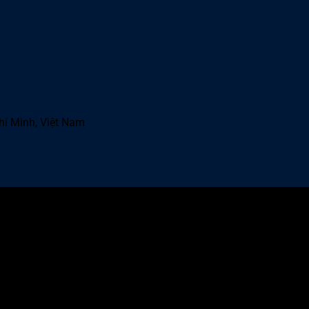
hí Minh, Việt Nam