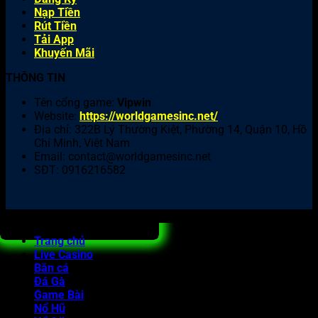
Nạp Tiền
Rút Tiền
Tải App
Khuyến Mãi
THÔNG TIN
Tên cổng game:
Vipwin
Website:
https://worldgamesinc.net/
Địa chỉ: 322B Lý Thường Kiệt, Phường 14, Quận 10, Hồ
Chí Minh, Việt Nam
Email:
contact@worldgamesinc.net
SĐT: 0916216582
BY 2026 ©
JOIN ĐẸP TRAIII
Trang chủ
Live Casino
Bắn cá
Đá Gà
Game Bài
Nổ Hũ