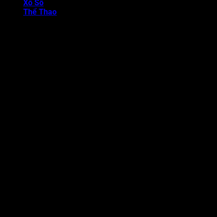
Xổ Số
Thể Thao