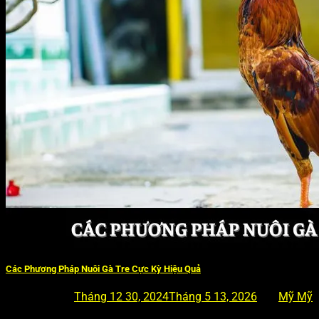
Các Phương Pháp Nuôi Gà Tre Cực Kỳ Hiệu Quả
Đã đăng trên
Tháng 12 30, 2024
Tháng 5 13, 2026
bởi
Mỹ Mỹ