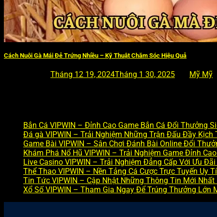
Cách Nuôi Gà Mái Đẻ Trứng Nhiều – Kỹ Thuật Chăm Sóc Hiệu Quả
Đã đăng trên
Tháng 12 19, 2024
Tháng 1 30, 2025
bởi
Mỹ Mỹ
Cách nuôi gà mái đẻ trứng nhiều không phải là điều dễ dàng. Tu
Hướng dẫn
Bắn Cá VIPWIN – Đỉnh Cao Game Bắn Cá Đổi Thưởng S
Đá gà VIPWIN – Trải Nghiệm Những Trận Đấu Đầy Kịch 
Game Bài VIPWIN – Sân Chơi Đánh Bài Online Đổi Thư
Khám Phá Nổ Hũ VIPWIN – Trải Nghiệm Game Đỉnh Cao
Live Casino VIPWIN – Trải Nghiệm Đẳng Cấp Với Ưu Đã
Thể Thao VIPWIN – Nền Tảng Cá Cược Trực Tuyến Uy T
Tin Tức VIPWIN – Cập Nhật Những Thông Tin Mới Nhất
Xổ Số VIPWIN – Tham Gia Ngay Để Trúng Thưởng Lớn 