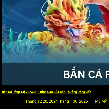
Bắn Cá Rồng Tại VIPWIN – Đỉnh Cao Của Săn Thưởng Đẳng Cấp
Đã đăng trên
Tháng 12 20, 2024
Tháng 1 30, 2025
bởi
Mỹ Mỹ