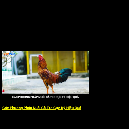
Các Phương Pháp Nuôi Gà Tre Cực Kỳ Hiệu Quả
Muốn nuôi gà tre trở nên sung mãn và máu chiến là kiến
thức không [...]