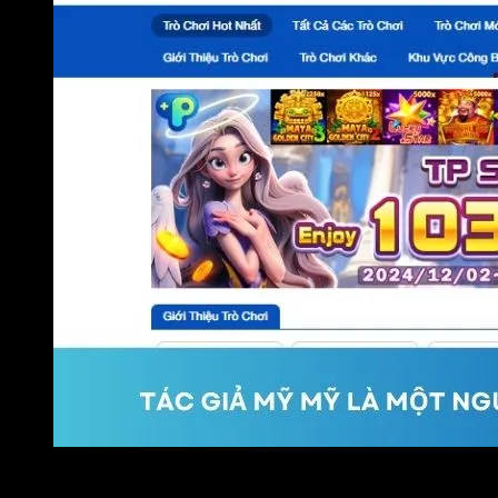
Tác giả Mỹ Mỹ là một người mẫu ảnh thành công