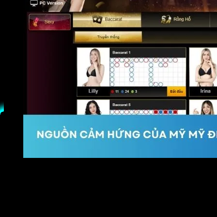
Nguồn cảm hứng của Mỹ Mỹ đến từ vua sòng bài Stanle
Chiến lược kinh doanh VIPWIN dưới sự
lãnh đạo của tác giả VIPWIN Mỹ Mỹ