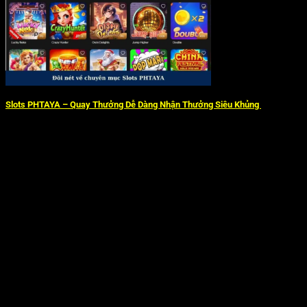
Slots PHTAYA – Quay Thưởng Dễ Dàng Nhận Thưởng Siêu Khủng
Slots PHTAYA danh mục giải trí hoàn hảo cung cấp cho
người chơi nhiều bộ [...]