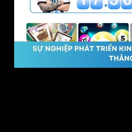
Sự nghiệp phát triển kinh doanh của cô có nhiều thăng 
Câu chuyện truyền cảm hứng của
nhà
sáng lập VIPWIN
Hình ảnh nữ
Mỹ Mỹ VIPWIN
mạnh mẽ, thành công đã truyền
cảm hứng cho nhiều anh em yêu thích bộ môn cá cược trực
tuyến:
Có duyên với ngành cá cược