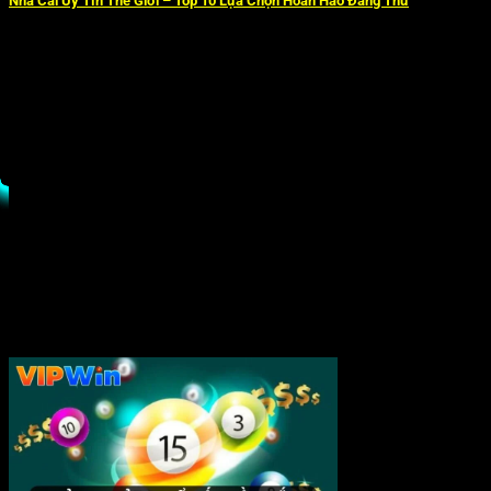
Nhà Cái Uy Tín Thế Giới – Top 10 Lựa Chọn Hoàn Hảo Đáng Thử
Nhà cái uy tín thế giới không chỉ mang đến các sản phẩm
giải trí [...]