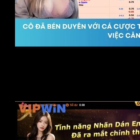
Cô đã bén duyên với cá cược trực tuyến sau những giờ l
Lấy cảm hứng từ vua sòng bài Stanley Ho
Vua sòng bài Hồng Kông Stanley Ho chính là người đã
truyền cảm hứng cho cô nàng. Thành công của vị vua cờ bạc
này đã khơi dậy niềm đam mê xây dựng một đế chế riêng
của mình cho tác giả Vipwin Mỹ Mỹ.