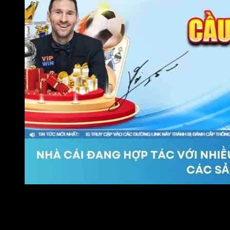
Nhà cái đang hợp tác với nhiều nghệ sĩ nổi tiếng để qu
Mời Lionel Messi làm đại sứ thương hiệu