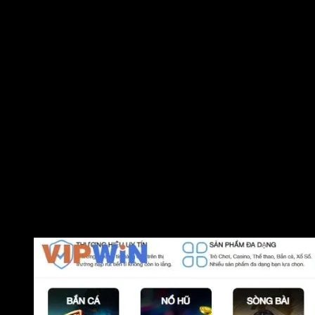
Xây dựng một kế hoạch kinh doanh vượt trội, đúng đắn là bí
quyết để tác giả VIPWIN Mỹ Mỹ đưa nhà cái đến gần hơn với
đối tượng khách hàng tiềm năng:
Tạo ra nhiều sản phẩm cá cược mới
Không ngừng cải tiến chất lượng là đường lối chính sách mà
tác giả Vipwin Mỹ Mỹ đã đưa ra cho thương hiệu. Định kỳ
hàng tháng, các tựa game đang có trên nền tảng được bảo
trì thường xuyên và cập nhật thêm nhiều tính năng
mới.
Không chỉ như vậy, nữ CEO Mỹ Mỹ luôn chú trọng hợp
tác cùng nhiều nhà phát hành game uy tín trên toàn cầu.
Điều này, nhằm tạo ra nhiều sản phẩm cá cược mới, hợp xu
hướng của thời đại. Các sản phẩm đang có trên nền tảng
đều đang tạo nên cơn sốt trên thị trường trực tuyến và đáp
ứng những tiêu chuẩn nghiêm ngặt của những tổ chức cá
cược uy tín.