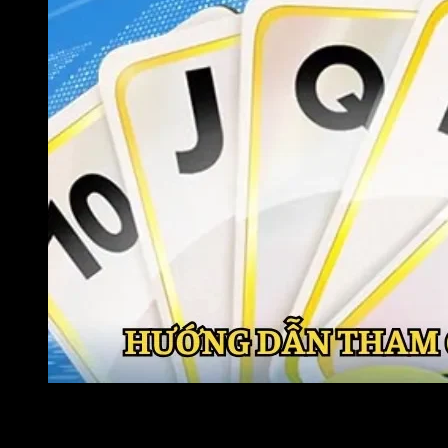
Hướng dẫn tham gia vào R88 game bài 3D
Để tham gia vào
R88 game bài 3D
, bạn chỉ cần làm theo vài