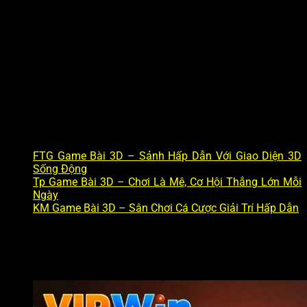
sống động và đầy kịch tính. Với công nghệ 3D tiên tiến, đây
không chỉ cung cấp các trò chơi bài truyền thống mà còn tích
hợp nhiều tựa game độc đáo, mang đến trải nghiệm như
thật. Những trò chơi tại đây đều được thiết kế để thành viên
cảm thấy như đang tham gia vào một sòng bài thực sự.
Sảnh không chỉ thu hút bởi đồ họa đẹp mắt mà còn nhờ vào
sự đa dạng trong các loại game. Từ các trò chơi cá cược như
Baccarat, Tài Xỉu đến những game mang tính may rủi như
Xúc Xắc Phú Quý.
Bài viết liên quan đến game bài vipwin
FTG Game Bài 3D – Sảnh Hấp Dẫn Với Giao Diện 3D
Sống Động
Tp Game Bài 3D – Chơi Là Mê, Cơ Hội Thắng Lớn Mỗi
Ngày
KM Game Bài 3D – Sân Chơi Cá Cược Giải Trí Hấp Dẫn
Sức hấp dẫn tuyệt vời của R88 game
bài 3D