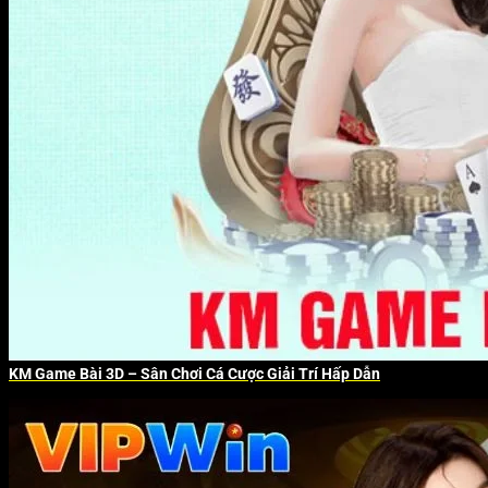
KM Game Bài 3D – Sân Chơi Cá Cược Giải Trí Hấp Dẫn