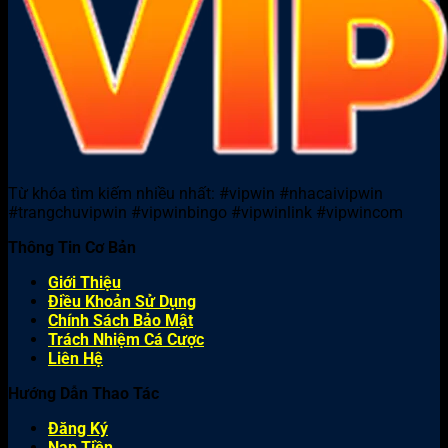
Từ khóa tìm kiếm nhiều nhất: #vipwin #nhacaivipwin
#trangchuvipwin #vipwinbingo #vipwinlink #vipwincom
Thông Tin Cơ Bản
Giới Thiệu
Điều Khoản Sử Dụng
Chính Sách Bảo Mật
Trách Nhiệm Cá Cược
Liên Hệ
Hướng Dẫn Thao Tác
Đăng Ký
Nạp Tiền