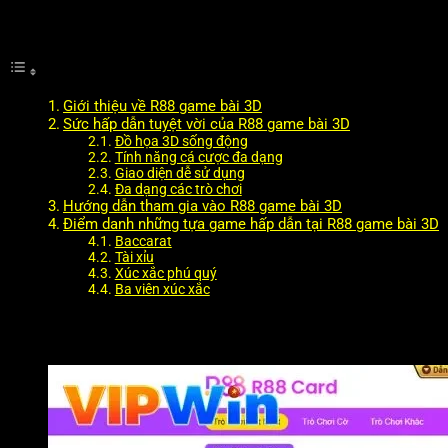
Table of Contents
Giới thiệu về R88 game bài 3D
Sức hấp dẫn tuyệt vời của R88 game bài 3D
Đồ họa 3D sống động
Tính năng cá cược đa dạng
Giao diện dễ sử dụng
Đa dạng các trò chơi
Hướng dẫn tham gia vào R88 game bài 3D
Điểm danh những tựa game hấp dẫn tại R88 game bài 3D
Baccarat
Tài xỉu
Xúc xắc phú quý
Ba viên xúc xắc
Giới thiệu về R88 game bài 3D