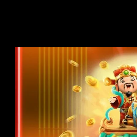
liên quan đến giao dịch, tài khoản hay những thắc mắc trong
quá trình chơi sẽ được giải quyết nhanh chóng và hiệu quả.
Đội ngũ hỗ trợ nhiệt tình, chuyên nghiệp và hiểu rõ nhu cầu
của khách hàng, giúp bạn có trải nghiệm game hoàn hảo và
thoải mái nhất.
Bí kíp chơi Nổ Hũ 777 chuẩn xác