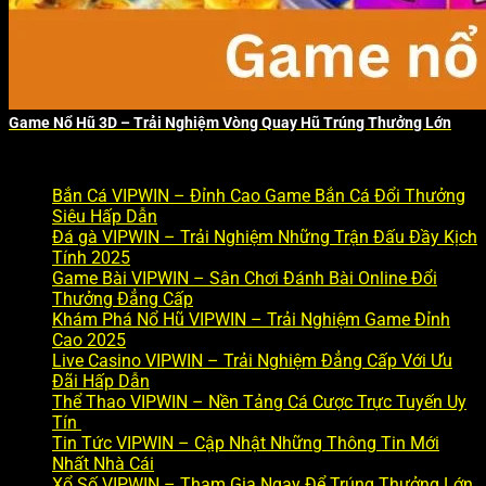
Game Nổ Hũ 3D – Trải Nghiệm Vòng Quay Hũ Trúng Thưởng Lớn
Hướng dẫn
Bắn Cá VIPWIN – Đỉnh Cao Game Bắn Cá Đổi Thưởng
Siêu Hấp Dẫn
(8)
Đá gà VIPWIN – Trải Nghiệm Những Trận Đấu Đầy Kịch
Tính 2025
(7)
Game Bài VIPWIN – Sân Chơi Đánh Bài Online Đổi
Thưởng Đẳng Cấp
(8)
Khám Phá Nổ Hũ VIPWIN – Trải Nghiệm Game Đỉnh
Cao 2025
(8)
Live Casino VIPWIN – Trải Nghiệm Đẳng Cấp Với Ưu
Đãi Hấp Dẫn
(8)
Thể Thao VIPWIN – Nền Tảng Cá Cược Trực Tuyến Uy
Tín
(8)
Tin Tức VIPWIN – Cập Nhật Những Thông Tin Mới
Nhất Nhà Cái
(7)
Xổ Số VIPWIN – Tham Gia Ngay Để Trúng Thưởng Lớn