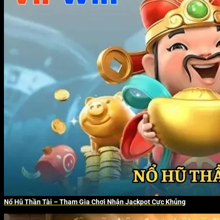
Nổ Hũ Thần Tài – Tham Gia Chơi Nhận Jackpot Cực Khủng