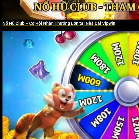
Nổ Hũ Club – Cơ Hội Nhận Thưởng Lớn tại Nhà Cái Vipwin