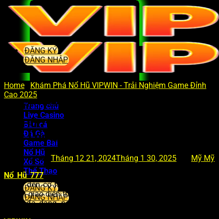
ĐĂNG KÝ
ĐĂNG NHẬP
Home
-
Khám Phá Nổ Hũ VIPWIN - Trải Nghiệm Game Đỉnh
Cao 2025
-
Nổ Hũ 777 – Trò Chơi Trúng Thưởng Cực Lớn
Cho Người Chơi
Trang chủ
Live Casino
Nổ Hũ 777 – Trò Chơi Trúng Thưởng
Bắn cá
Đá Gà
Cực Lớn Cho Người Chơi
Game Bài
Nổ Hũ
Đã đăng trên
Tháng 12 21, 2024
Tháng 1 30, 2025
bởi
Mỹ Mỹ
Xổ Số
Thể Thao
Nổ Hũ 777
là trò chơi giải trí đổi thưởng cực kỳ hấp dẫn,
mang đến cơ hội trúng Jackpot và những phần thưởng giá
ĐĂNG KÝ
trị. Với giao diện thân thiện, tỷ lệ trả thưởng cao và nhiều loại
ĐĂNG NHẬP
game đa dạng, người chơi sẽ có những trải nghiệm thú vị.
Đừng bỏ lỡ cơ hội thử vận may và nhận giải thưởng lớn cùng