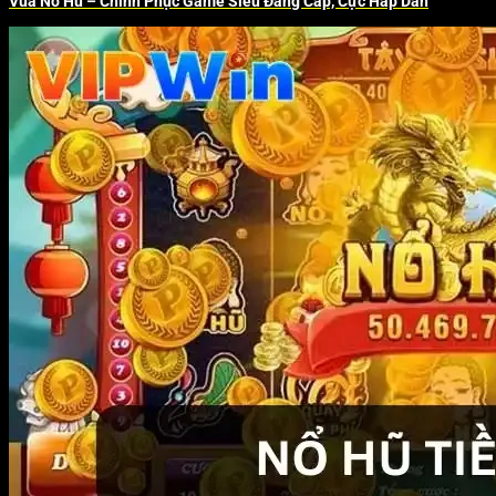
Vua Nổ Hũ – Chinh Phục Game Siêu Đẳng Cấp, Cực Hấp Dẫn