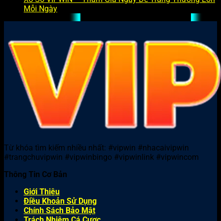
Mỗi Ngày
(8)
Từ khóa tìm kiếm nhiều nhất: #vipwin #nhacaivipwin
#trangchuvipwin #vipwinbingo #vipwinlink #vipwincom
Thông Tin Cơ Bản
Giới Thiệu
Điều Khoản Sử Dụng
Chính Sách Bảo Mật
Trách Nhiệm Cá Cược