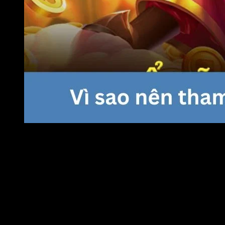
Vì sao nên tham gia Nổ Hũ 777?
Khi tham gia cược
Nổ Hũ 777
tại nhà cái, người chơi sẽ trải
nghiệm những ưu điểm vượt trội giúp nâng cao sự hài lòng
và cơ hội thắng lớn. Cụ thể với lý do như sau:
Biểu tượng đặc sắc
Game sở hữu nhiều biểu tượng sinh động và hấp dẫn, thu
hút bạn ngay từ lần đầu tiên tham gia. Những biểu tượng
này không chỉ giúp trò chơi trở nên thú vị mà còn ảnh hưởng