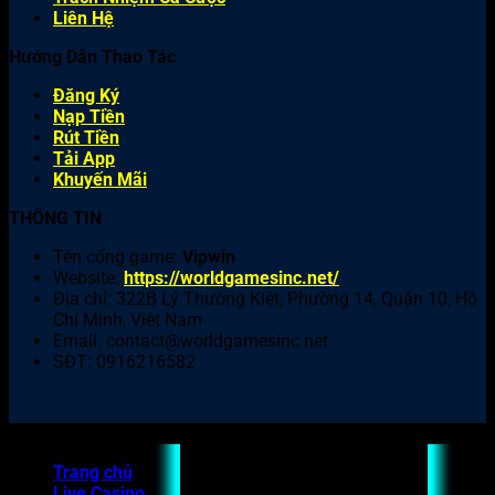
Liên Hệ
Hướng Dẫn Thao Tác
Đăng Ký
Nạp Tiền
Rút Tiền
Tải App
Khuyến Mãi
THÔNG TIN
Tên cổng game:
Vipwin
Website:
https://worldgamesinc.net/
Địa chỉ: 322B Lý Thường Kiệt, Phường 14, Quận 10, Hồ
Chí Minh, Việt Nam
Email:
contact@worldgamesinc.net
SĐT: 0916216582
BY 2026 ©
JOIN ĐẸP TRAIII
Trang chủ
Live Casino