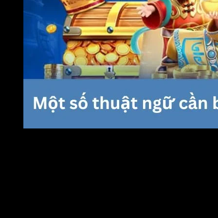
Một số thuật ngữ tại Nổ Hũ 777
Để tham gia
Nổ Hũ 777
dễ dàng và hiệu quả, bạn cần nắm rõ
các thuật ngữ cơ bản dưới đây:
Spin: Là vòng quay tự động mà bạn sẽ thực hiện khi
tham gia chơi.
Wild: Biểu tượng thay thế, giúp bạn dễ dàng hoàn thành
các kết hợp thắng.
Stop: Tính năng này tắt chế độ quay tự động khi bạn