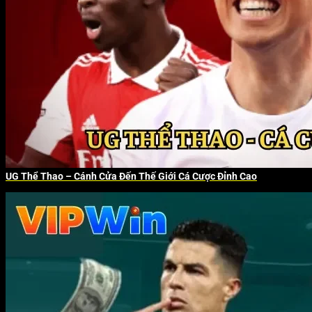
UG Thể Thao – Cánh Cửa Đến Thế Giới Cá Cược Đỉnh Cao