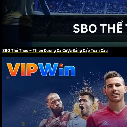
SBO Thể Thao – Thiên Đường Cá Cược Đẳng Cấp Toàn Cầu