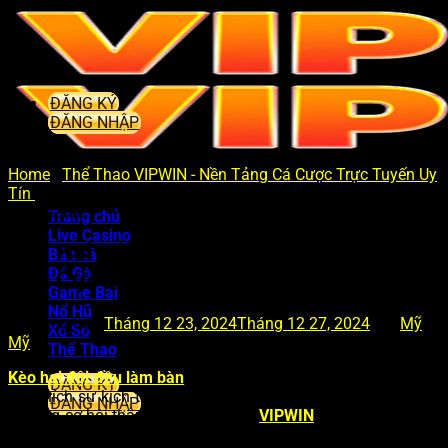
ĐĂNG KÝ
ĐĂNG NHẬP
Home
-
Thể Thao VIPWIN - Nền Tảng Cá Cược Trực Tuyến Uy
Tín
-
Kèo Hai Đội Đều Làm Bàn – Cách Đọc Kèo Cực Kỳ
Chuẩn Xác
Trang chủ
Live Casino
Kèo Hai Đội Đều Làm Bàn – Cách Đọc
Bắn cá
Đá Gà
Kèo Cực Kỳ Chuẩn Xác
Game Bài
Nổ Hũ
Đã đăng trên
Tháng 12 23, 2024
Tháng 12 27, 2024
bởi
Mỹ
Xổ Số
Mỹ
Thể Thao
Kèo hai đội đều làm bàn
là lựa chọn lý tưởng cho người chơi
ĐĂNG KÝ
yêu thích sự kịch tính. Với khả năng dự đoán chính xác, bạn
ĐĂNG NHẬP
sẽ tăng cơ hội thắng lớn.
Hãy cùng
VIPWIN
đọc
ngay bài viết
này để hiểu rõ hơn về loại kèo này nhé
.