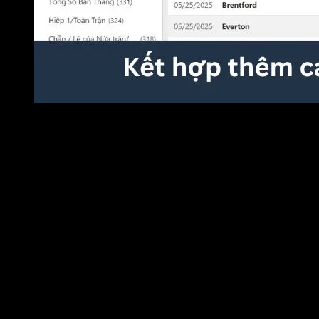
Kết hợp các kèo liên quan
Để tối ưu hóa lợi nhuận, người chơi có thể kết hợp kèo hai đội
ghi bàn với các loại khác như:
Kèo cả 2 đội ghi bàn và đội thắng trận.
Kèo cả 2 đội ghi bàn và tổng số bàn thắng trên 2.5.
Kèo thắng toàn trận.
Quản lý vốn hợp lý
Trong cá cược bóng đá, quản lý vốn là yếu tố không thể bỏ
qua trong
kèo hai đội đều làm bàn
. Xác định ngân sách cá
nhân trước khi đặt cược và không đặt toàn bộ tiền vào một
kèo duy nhất. Điều này giúp bạn duy trì cuộc chơi lâu dài và
hạn chế rủi ro khi thua cược.