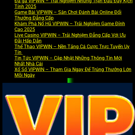
Đá gà VIPWIN – Trải Nghiệm Những Trận Đấu Đầy Kịch
Tính 2025
(7)
Game Bài VIPWIN – Sân Chơi Đánh Bài Online Đổi
Thưởng Đẳng Cấp
(8)
Khám Phá Nổ Hũ VIPWIN – Trải Nghiệm Game Đỉnh
Cao 2025
(8)
Live Casino VIPWIN – Trải Nghiệm Đẳng Cấp Với Ưu
Đãi Hấp Dẫn
(8)
Thể Thao VIPWIN – Nền Tảng Cá Cược Trực Tuyến Uy
Tín
(8)
Tin Tức VIPWIN – Cập Nhật Những Thông Tin Mới
Nhất Nhà Cái
(7)
Xổ Số VIPWIN – Tham Gia Ngay Để Trúng Thưởng Lớn
Mỗi Ngày
(8)