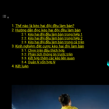
Table of Contents
Thế nào là kèo hai đội đều làm bàn?
Hướng dẫn đọc kèo hai đội đều làm bàn
Kèo hai đội đều làm bàn trong hiệp 1
Kèo hai đội đều làm bàn trong hiệp 2
Kèo hai đội đều làm bàn trong cả trận
Kinh nghiệm đặt cược kèo hai đội làm bàn
Chọn trận đấu thích hợp
Phân tích thông tin trước trận
Kết hợp thêm các kèo liên quan
Quản lý vốn hợp lý
Kết luận
Thế nào là kèo hai đội đều làm bàn?