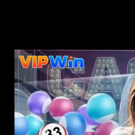
chơi này không chỉ gây ấn tượng với tỷ lệ cược hấp dẫn mà
còn cung cấp một nền tảng trực tuyến mượt mà. Hệ thống
này luôn cập nhật kết quả trả thưởng mới nhất, mang đến
cho người chơi cơ hội tìm hiểu và đưa ra các lựa chọn cá
cược hợp lý.
Các hình thức nổi bật tại GW Xổ số