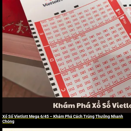
Xổ Số Vietlott Mega 6/45 – Khám Phá Cách Trúng Thưởng Nhanh
Chóng