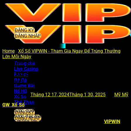
ĐĂNG KÝ
ĐĂNG NHẬP
Home
-
Xổ Số VIPWIN - Tham Gia Ngay Để Trúng Thưởng
Lớn Mỗi Ngày
-
GW Xổ Số – Các Hình Thức Đặc Biệt Mang
Lại Cơ Hội Thắng Lớn
Trang chủ
Live Casino
GW Xổ Số – Các Hình Thức Đặc Biệt
Bắn cá
Đá Gà
Mang Lại Cơ Hội Thắng Lớn
Game Bài
Nổ Hũ
Đã đăng trên
Tháng 12 17, 2024
Tháng 1 30, 2025
bởi
Mỹ Mỹ
Xổ Số
Thể Thao
GW Xổ Số
không chỉ thu hút người chơi nhờ vào các hình
thức cược quen thuộc như 2D, 3D, PL2 mà còn có các lựa
ĐĂNG KÝ
chọn cược đặc biệt đầy hấp dẫn. Những cược này mang đến
ĐĂNG NHẬP
cơ hội thắng lớn với tỷ lệ trả thưởng cao, cùng
VIPWIN
tìm
hiểu ngay sau đây.