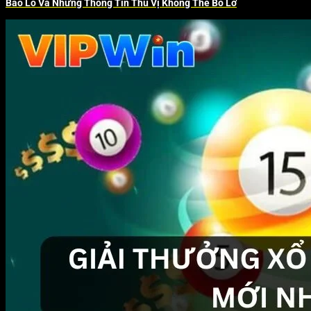
Bao Lô Và Những Thông Tin Thú Vị Không Thể Bỏ Lỡ