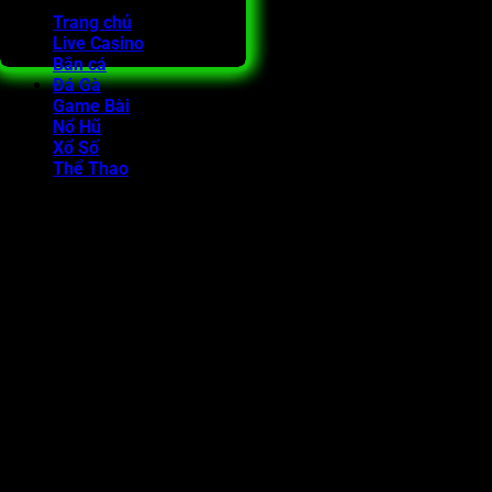
Trang chủ
Live Casino
Bắn cá
Đá Gà
Game Bài
Nổ Hũ
Xổ Số
Thể Thao