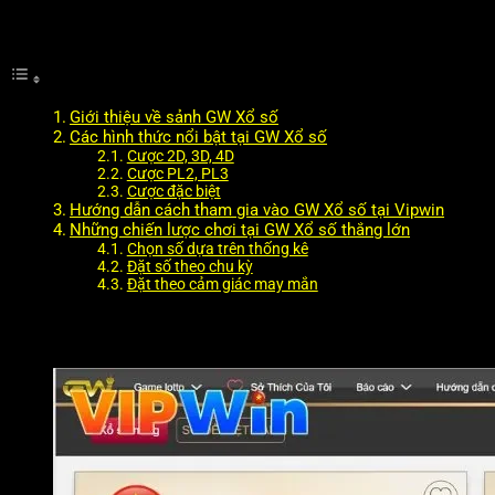
Table of Contents
Giới thiệu về sảnh GW Xổ số
Các hình thức nổi bật tại GW Xổ số
Cược 2D, 3D, 4D
Cược PL2, PL3
Cược đặc biệt
Hướng dẫn cách tham gia vào GW Xổ số tại Vipwin
Những chiến lược chơi tại GW Xổ số thắng lớn
Chọn số dựa trên thống kê
Đặt số theo chu kỳ
Đặt theo cảm giác may mắn
Giới thiệu về sảnh GW Xổ số