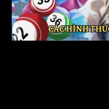
Hình thức chơi tại GW xổ số
GW Xổ số
tại Vipwin cung cấp một loạt các hình thức, mỗi
loại hình đều mang đến những trải nghiệm độc đáo. Dưới
đây là một vài hình thức nổi bật mà người chơi không thể bỏ
qua khi tham gia sảnh GW.
Cược 2D, 3D, 4D
Cược 2D, 3D, 4D là những hình thức quen thuộc với nhiều
người chơi trong lĩnh vực quay thưởng này. Các loại này khá
đơn giản nhưng lại mang đến cơ hội trúng thưởng hấp dẫn.
Cụ thể:
Cược 2D: Người chơi chọn 2 con số từ 00 đến 99. Nếu