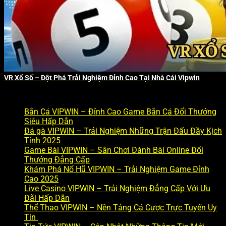
VR Xổ Số – Đột Phá Trải Nghiệm Đỉnh Cao Tại Nhà Cái Vipwin
Hướng dẫn
Bắn Cá VIPWIN – Đỉnh Cao Game Bắn Cá Đổi Thưởng
Siêu Hấp Dẫn
(8)
Đá gà VIPWIN – Trải Nghiệm Những Trận Đấu Đầy Kịch
Tính 2025
(7)
Game Bài VIPWIN – Sân Chơi Đánh Bài Online Đổi
Thưởng Đẳng Cấp
(8)
Khám Phá Nổ Hũ VIPWIN – Trải Nghiệm Game Đỉnh
Cao 2025
(8)
Live Casino VIPWIN – Trải Nghiệm Đẳng Cấp Với Ưu
Đãi Hấp Dẫn
(8)
Thể Thao VIPWIN – Nền Tảng Cá Cược Trực Tuyến Uy
Tín
(8)