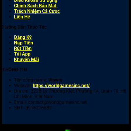
Điều Khoản Sử Dụng
Chính Sách Bảo Mật
Trách Nhiệm Cá Cược
Liên Hệ
Hướng Dẫn Thao Tác
Đăng Ký
Nạp Tiền
Rút Tiền
Tải App
Khuyến Mãi
THÔNG TIN
Tên cổng game:
Vipwin
Website:
https://worldgamesinc.net/
Địa chỉ: 322B Lý Thường Kiệt, Phường 14, Quận 10, Hồ
Chí Minh, Việt Nam
Email:
contact@worldgamesinc.net
SĐT: 0916216582
BY 2026 ©
JOIN ĐẸP TRAIII