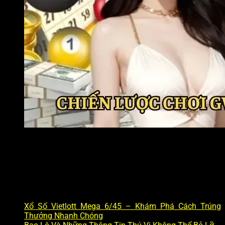
Chiến lược hay thắng lớn tại nhà cái
Để đạt được chiến thắng, người chơi cần có những chiến
lược hợp lý. Dưới đây là một số chiến lược phổ biến và hiệu
quả mà bạn có thể áp dụng để gia tăng cơ hội trúng thưởng.
Bài viết liên quan đến GW Xổ số
Xổ Số Vietlott Mega 6/45 – Khám Phá Cách Trúng
Thưởng Nhanh Chóng