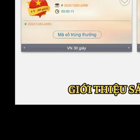
Giới thiệu GW xổ số
GW Xổ số
tại Vipwin là một trong những lựa chọn yêu thích
của người chơi yêu thích sự thú vị và cơ hội trúng thưởng
cao. Với hệ thống quay thưởng hiện đại, sảnh đem lại những
trải nghiệm hấp dẫn cùng các hình thức cược đa dạng. Sảnh