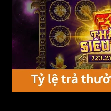
Game nổ hũ 3D với tỷ lệ trả thưởng cao
Một trong những lý do khiến game trở thành tâm điểm chú ý l
lớn từ các vòng quay.
Cơ chế thưởng linh hoạt giúp tăng sự 