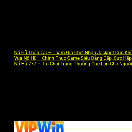
sức hút bền vững của tựa game này trên thị trường.
Tính công bằng và minh bạch
Nhà cái luôn đặt tiêu chí công bằng lên hàng đầu để đảm b
quả ngẫu nhiên hoàn toàn, loại bỏ mọi sự can thiệp.
Bài viết liên quan đến chơi game nổ hũ 3d
Nổ Hũ Thần Tài – Tham Gia Chơi Nhận Jackpot Cực Kh
Vua Nổ Hũ – Chinh Phục Game Siêu Đẳng Cấp, Cực Hấp
Nổ Hũ 777 – Trò Chơi Trúng Thưởng Cực Lớn Cho Người
Trải nghiệm liền mạch
Trang web chú trọng tối ưu hóa nền tảng để mang lại trải ngh
ngại về tốc độ hay chất lượng hiển thị.
Hơn nữa, đội ngũ chăm
lý kịp thời, mang lại sự hài lòng tối đa cho hội viên.
Các game nổ hũ 3D tại VIPWIN