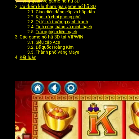
Tổng quan về game nổ hũ 3D
Ưu điểm khi tham gia game nổ hũ 3D
Giao diện đẳng cấp và hấp dẫn
Kho trò chơi phong phú
Tỷ lệ trả thưởng cạnh tranh
Tính công bằng và minh bạch
Trải nghiệm liền mạch
Các game nổ hũ 3D tại VIPWIN
Siêu cấp Ace
Đế quốc Hoàng Kim
Thành phố Vàng Maya
Kết luận
Tổng quan về game nổ hũ 3D