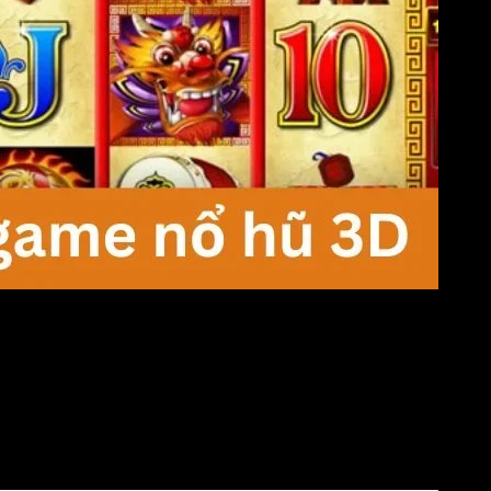
 dẫn, nơi người chơi có thể thử vận may và nhận những phần th
 trở thành lựa chọn yêu thích của nhiều anh em cược thủ. Điểm
.
Nhà cái không chỉ mang đến không gian giải trí hiện đại mà c