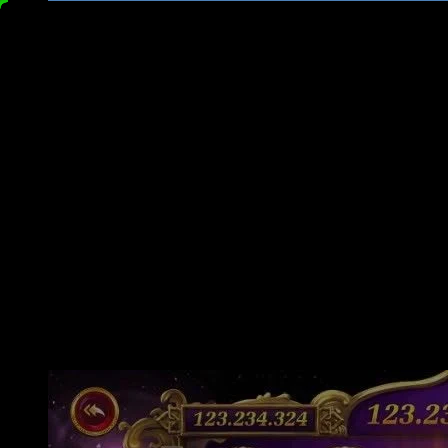
Ưu điểm khi chơi game nổ hũ 3D
Game nổ hũ 3D
tại VIPWIN đang thu hút đông đảo người chơi n
thế hàng đầu trong lĩnh vực giải trí trực tuyến. Dưới đây là 
Giao diện đẳng cấp và hấp dẫn
Một trong những yếu tố gây ấn tượng mạnh mẽ với người chơ
động, mọi yếu tố đều được nhà cái đầu tư bài bản để tạo nên 
mắt, tạo nên một trải nghiệm thị giác mãn nhãn. Ngoài ra, gia
Kho trò chơi phong phú
Game nổ hũ 3D t
ự hào sở hữu bộ sưu tập đa dạng với nhiều c
mang đậm chất tương lai.
Mỗi tựa game đều có nét độc đáo r
chuyện phiêu lưu, chủ đề lịch sử hay các trò chơi mang màu 
Tỷ lệ trả thưởng cạnh tranh