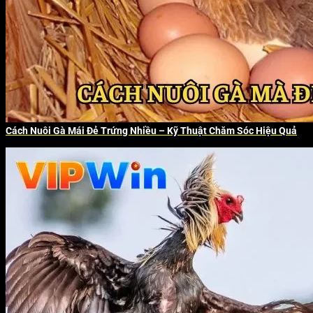
Cách Nuôi Gà Mái Đẻ Trứng Nhiều – Kỹ Thuật Chăm Sóc Hiệu Quả