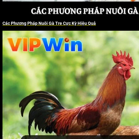
Các Phương Pháp Nuôi Gà Tre Cực Kỳ Hiệu Quả