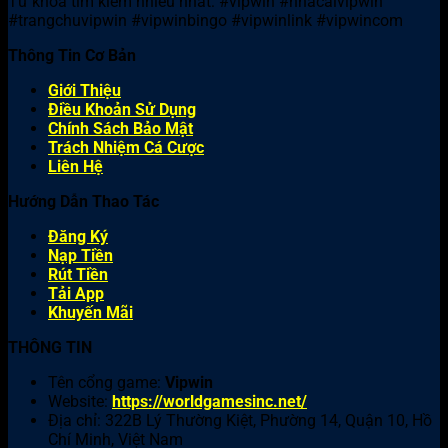
Từ khóa tìm kiếm nhiều nhất: #vipwin #nhacaivipwin
#trangchuvipwin #vipwinbingo #vipwinlink #vipwincom
Thông Tin Cơ Bản
Giới Thiệu
Điều Khoản Sử Dụng
Chính Sách Bảo Mật
Trách Nhiệm Cá Cược
Liên Hệ
Hướng Dẫn Thao Tác
Đăng Ký
Nạp Tiền
Rút Tiền
Tải App
Khuyến Mãi
THÔNG TIN
Tên cổng game:
Vipwin
Website:
https://worldgamesinc.net/
Địa chỉ: 322B Lý Thường Kiệt, Phường 14, Quận 10, Hồ
Chí Minh, Việt Nam