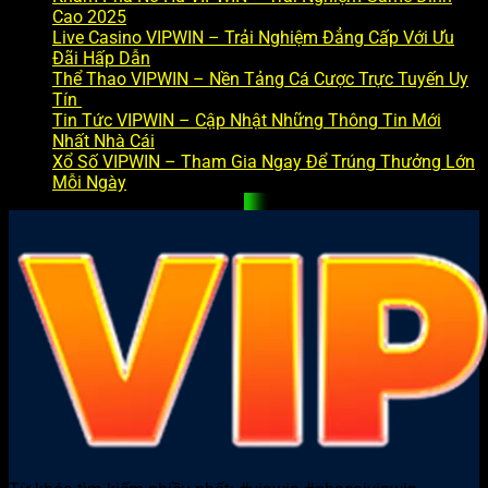
Cao 2025
(8)
Live Casino VIPWIN – Trải Nghiệm Đẳng Cấp Với Ưu
Đãi Hấp Dẫn
(8)
Thể Thao VIPWIN – Nền Tảng Cá Cược Trực Tuyến Uy
Tín
(8)
Tin Tức VIPWIN – Cập Nhật Những Thông Tin Mới
Nhất Nhà Cái
(7)
Xổ Số VIPWIN – Tham Gia Ngay Để Trúng Thưởng Lớn
Mỗi Ngày
(8)