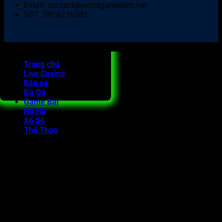
Email:
contact@worldgamesinc.net
SĐT: 0916216582
BY 2026 ©
JOIN ĐẸP TRAIII
Trang chủ
Live Casino
Bắn cá
Đá Gà
Game Bài
Nổ Hũ
Xổ Số
Thể Thao