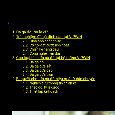
đặc biệt này ngay!
Table of Contents
Đá gà độ lớn là gì?
Trải nghiệm đá gà đỉnh cao tại VIPWIN
Hình ảnh chân thực
Cơ hội đặt cược linh hoạt
Chiến kê hàng đầu
Công nghệ hiện đại
Các loại hình đá gà độ tại hệ thống VIPWIN
Đá gà nòi
Đá gà cựa sắt
Đá gà cựa dao
Đá gà cựa tròn
Bí quyết chơi đá gà độ hiệu quả từ dân chuyên
Nghiên cứu thông tin chiến kê
Theo dõi tỷ lệ cược
Thiết lập kế hoạch
Đá gà độ lớn là gì?