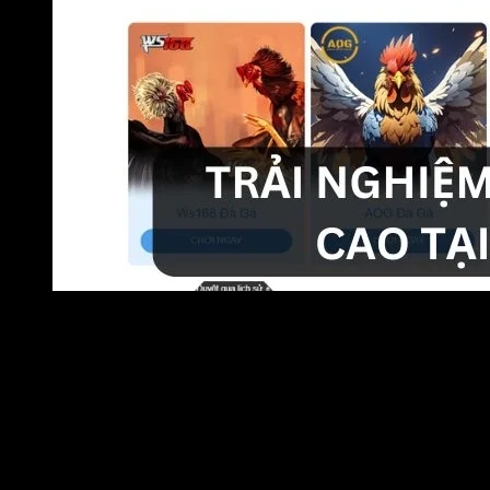
Ưu điểm khi trải nghiệm đá gà tại VIPWIN
Tại
đá gà VIPWIN
, bạn sẽ không chỉ được chứng kiến các
trận đấu mãn nhãn mà còn được trải nghiệm nền tảng giải trí
đẳng cấp. Từ giao diện trực tuyến sắc nét đến các tính năng
đặt cược thông minh, VIPWIN cam kết mang lại sự hài lòng
tối đa cho người chơi.
Hình ảnh chân thực