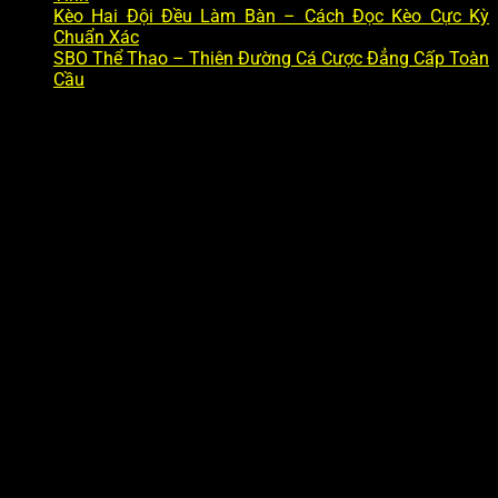
Kèo Hai Đội Đều Làm Bàn – Cách Đọc Kèo Cực Kỳ
Chuẩn Xác
SBO Thể Thao – Thiên Đường Cá Cược Đẳng Cấp Toàn
Cầu
Cập nhật thông tin nhanh chóng
Sảnh tại Vipwin cung cấp thông tin trực tiếp từ các sự kiện
lớn trên toàn cầu. Những thông tin này được cập nhật liên
tục với độ chính xác cao, từ tỷ số trận đấu, sự thay đổi tỷ lệ,
đến phong độ của đội bóng hoặc cầu thủ. Nhờ đó, người
chơi có thể theo dõi diễn biến các trận đấu theo thời gian
thực, đưa ra những quyết định cá cược sáng suốt.
Phân tích & thống kê chi tiết
Một trong những điểm mạnh là khả năng phân tích và thống
kê chi tiết các trận đấu. Sảnh CMD không chỉ cung cấp thông
tin chung về các đội bóng, cầu thủ, mà còn đi sâu vào các
chỉ số quan trọng như tỷ lệ kiểm soát bóng, số lần sút cầu
môn, số thẻ vàng, thẻ đỏ, tỷ lệ thắng/thua của đội trong quá
khứ, v.v.