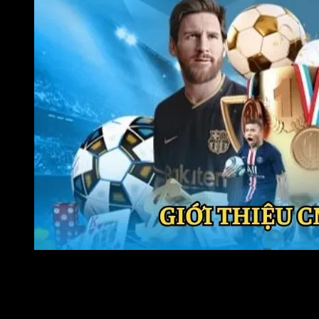
Giới thiệu về CMD thể thao
CMD Thể Thao
là một sảnh cá cược thể thao cực kỳ phổ biến
tại nhà cái Vipwin. Đây là nơi người chơi có thể tham gia vào
nhiều hình thức khác nhau, từ những môn thể thao truyền