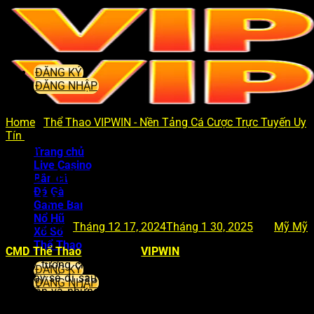
ĐĂNG KÝ
ĐĂNG NHẬP
Home
-
Thể Thao VIPWIN - Nền Tảng Cá Cược Trực Tuyến Uy
Tín
-
CMD Thể Thao – Sảnh Cá Cược Hàng Đầu tại Nhà Cái
Vipwin
Trang chủ
Live Casino
CMD Thể Thao – Sảnh Cá Cược Hàng
Bắn cá
Đá Gà
Đầu tại Nhà Cái Vipwin
Game Bài
Nổ Hũ
Đã đăng trên
Tháng 12 17, 2024
Tháng 1 30, 2025
bởi
Mỹ Mỹ
Xổ Số
Thể Thao
CMD Thể Thao
tại nhà cái
VIPWIN
là một trong những điểm
đến lý tưởng cho những ai yêu thích cá cược thể thao. Bài
ĐĂNG KÝ
viết này sẽ đi sâu vào các tính năng nổi bật, các tựa game
ĐĂNG NHẬP
hấp dẫn và những mẹo giúp bạn thắng lớn khi tham gia cá
cược tại đây.