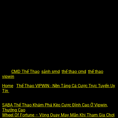
trọng. Hãy đặt ra một kế hoạch và tuân thủ nghiêm
ngặt ngân sách của mình để tránh bị rủi ro tài chính.
Đừng chỉ đặt cược vào những kèo dễ dàng. Hãy nghiên
cứu tỷ lệ cược kỹ lưỡng và chọn lựa những kèo có khả
năng thắng cao, dù tỷ lệ cược có thể không quá hấp
dẫn.
CMD Thể Thao
tại Vipwin mang đến cho người chơi một trải
nghiệm hoàn hảo. Tham gia vào các tựa game, người chơi
có thể trải nghiệm những trận đấu kịch tính và cơ hội thắng
lớn. Hãy áp dụng những mẹo cá cược thông minh và tận
dụng các tính năng hỗ trợ tại CMD để nâng cao cơ hội chiến
thắng của mình!
Thẻ:
CMD Thể Thao
,
sảnh smd
,
thể thao cmd
,
thể thao
vipwin
Home
-
Thể Thao VIPWIN - Nền Tảng Cá Cược Trực Tuyến Uy
Tín
-
CMD Thể Thao – Sảnh Cá Cược Hàng Đầu tại Nhà Cái
Vipwin
SABA Thể Thao Khám Phá Kèo Cược Đỉnh Cao Ở Vipwin,
Thưởng Cao
Wheel Of Fortune – Vòng Quay May Mắn Khi Tham Gia Chơi