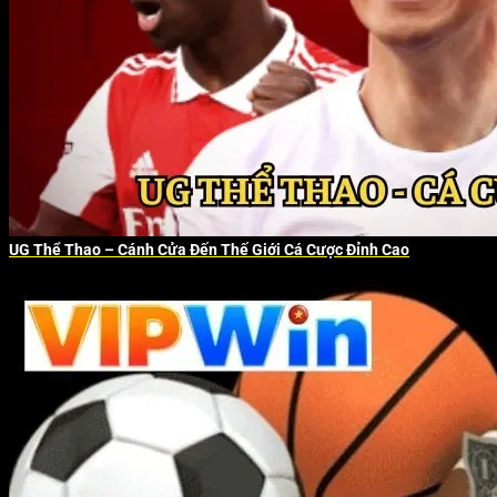
UG Thể Thao – Cánh Cửa Đến Thế Giới Cá Cược Đỉnh Cao