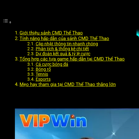
Table of Contents
Giới thiệu sảnh CMD Thể Thao
Tính năng hấp dẫn của sảnh CMD Thể Thao
Cập nhật thông tin nhanh chóng
Phân tích & thống kê chi tiết
Dự đoán kết quả & tỷ lệ cược
Tổng hợp các tựa game hấp dẫn tại CMD Thể Thao
Cá cược bóng đá
Bóng rổ
Tennis
Esports
Mẹo hay tham gia tại CMD Thể Thao thắng lớn
Giới thiệu sảnh CMD Thể Thao