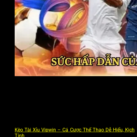
Sức hấp dẫn của CMD thể thao
Sảnh
CMD Thể Thao
tại Vipwin không chỉ đơn thuần là nơi
cung cấp các môn để cá cược. Nó còn sở hữu nhiều tính
năng mạnh mẽ, giúp người chơi dễ dàng nắm bắt thông tin
và đưa ra quyết định chính xác.
Bài viết liên quan đến CMD Thể Thao
Kèo Tài Xỉu Vipwin – Cá Cược Thể Thao Dễ Hiểu, Kịch
Tính