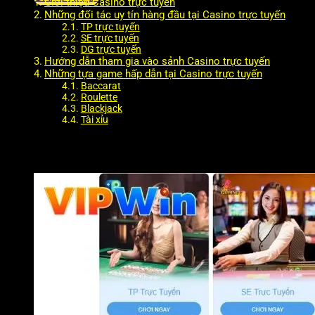
Giới thiệu Casino trực tuyến
Những đối tác uy tín hàng đầu tại Casino trực tuyến
TP trực tuyến
SE trực tuyến
DG trực tuyến
Hướng dẫn tham gia vào sảnh Casino trực tuyến
Những tựa game hấp dẫn tại Casino trực tuyến
Baccarat
Roulette
Blackjack
Tài xỉu
Giới thiệu Casino trực tuyến