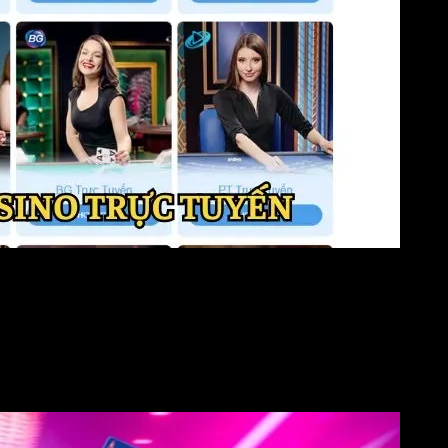
 trò chơi
m
ay rủi
.
N
h
ờ
vào sự
ph
át triển mạnh mẽ của
công ngh
 đây, thành viên không cần phải đến những sòng bài xa xỉ mà 
ống động cùng hệ thống âm thanh trung thực tạo nên trải nghiệm 
o
tr
ực t
u
y
ến