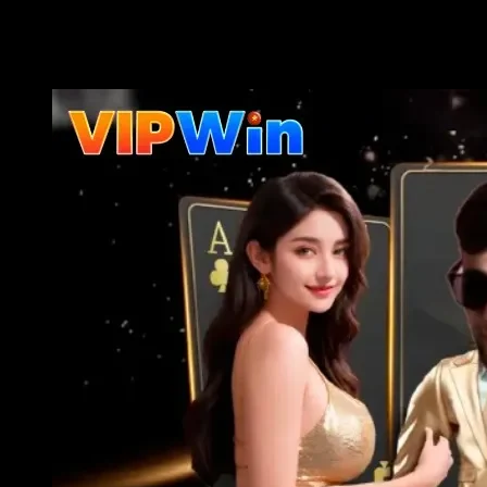
thế
giới.
Hướng dẫn tham gia vào sảnh Casino trự